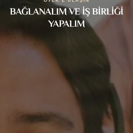
ÖTEK’E ULAŞIN
BAĞLANALIM VE İŞ BIRLIĞI
YAPALIM