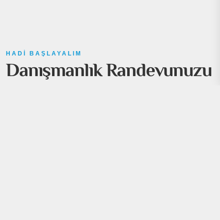
HADI BAŞLAYALIM
Danışmanlık Randevunuzu
Ayarlayın
Bir sonraki adıma geçmeye hazır mısınız? Sorularınız,
rehberlik ihtiyacınız veya yeni bir projeye başlama
heyecanınız olsun, size yardımcı olmak için buradayız.
Bugün uzmanlarımızla bir randevu alın ve ÖTEK’in,
işletmenizi desteklemek için nasıl özel çözümler ve
yenilikçi stratejiler sunabileceğini keşfedelim.
+90 531 357 91 33