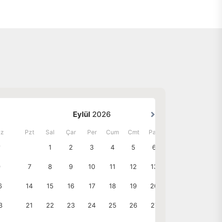
ÖMER Teknoloji
Ömer Teknoloji’ye (ÖTEK) hoş
geldiniz, yenilik ve
mükemmeliyetin buluştuğu yer!
2020 yılında kurulan ve 25 yıldan
fazla deneyime sahip bir yönetim
ekibi tarafından desteklenen
ÖTEK, Türkiye’de teknoloji ve
finansal analiz alanlarında öncü bir
konumda yer almaktadır.