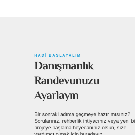
Bize Ulaşın
HADI BAŞLAYALIM
Danışmanlık
Cumhuriyet Mah. D-100 Karayolu Cad. İstan
Outlet Park, D:374 D 63 34522 Büyükçekme
Randevunuzu
İstanbul
merhaba@otek.today
Ayarlayın
+90 531 357 91 33
Bir sonraki adıma geçmeye hazır mısınız?
Sorularınız, rehberlik ihtiyacınız veya yeni bi
projeye başlama heyecanınız olsun, size
yardımcı olmak için buradayız.