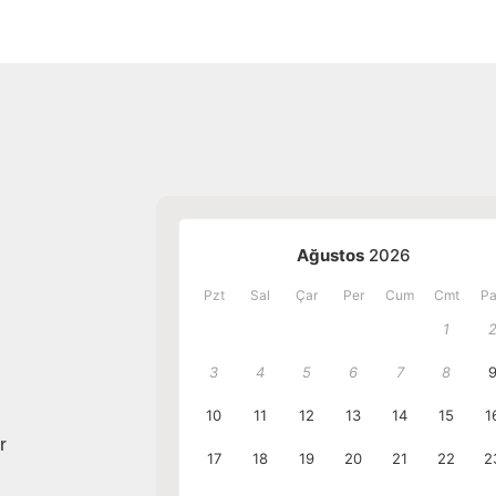
Hakkımızda
bul
Hakkımızda
ce/
Bize Ulaşın
Hizmetler
Portföy
Gizlilik Politikası
EULA
r