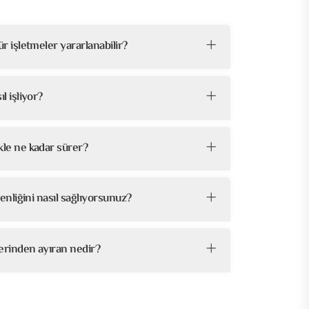
r işletmeler yararlanabilir?
l işliyor?
kle ne kadar sürer?
venliğini nasıl sağlıyorsunuz?
lerinden ayıran nedir?