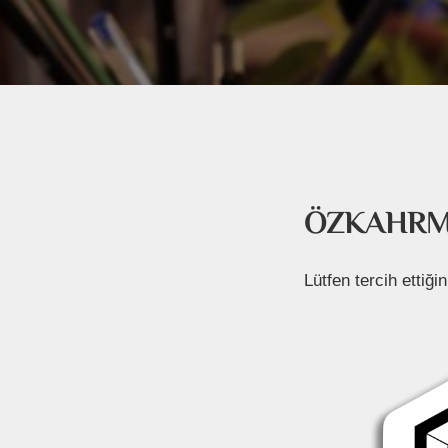
ÖZKAHRM
Lütfen tercih ettiği